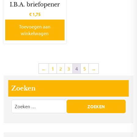
I.B.A. briefopener
€
1,75
Toevoegen aan
winkelwagen
←
1
2
3
4
5
→
Zoeken