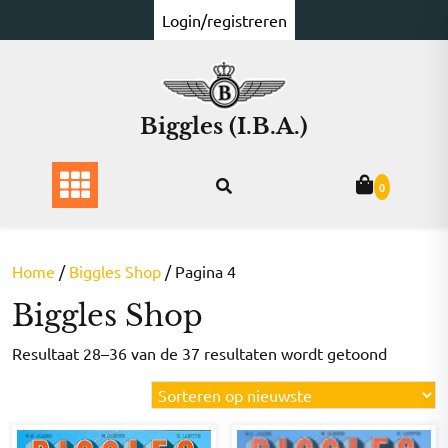
Ga
Login/registreren
naar
de
inhoud
Biggles (I.B.A.)
0
Home
/
Biggles Shop
/ Pagina 4
Biggles Shop
Gesorte
Resultaat 28–36 van de 37 resultaten wordt getoond
op
nieuwst