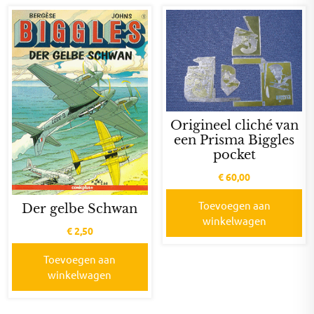
Origineel cliché van
een Prisma Biggles
pocket
€
60,00
Toevoegen aan
Der gelbe Schwan
winkelwagen
€
2,50
Toevoegen aan
winkelwagen