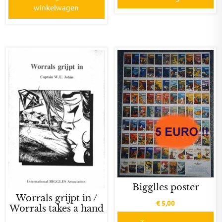
winkelwagen
Bigglles poster
Worrals grijpt in /
€
5,00
Worrals takes a hand