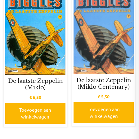
De laatste Zeppelin
De laatste Zeppelin
(Miklo Centenary)
(Miklo)
€
5,50
€
5,50
Toevoegen aan
Toevoegen aan
winkelwagen
winkelwagen