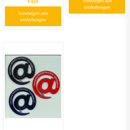
Toevoegen aan
€
4,55
winkelwagen
Toevoegen aan
winkelwagen