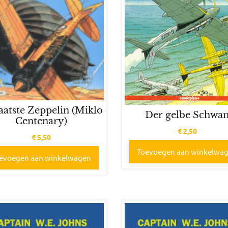
aatste Zeppelin (Miklo
Der gelbe Schwa
Centenary)
€
2,50
€
5,50
Toevoegen aan winkelwa
evoegen aan winkelwagen