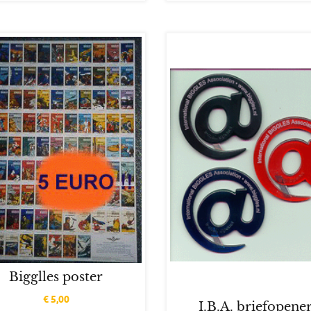
Bigglles poster
€
5,00
I.B.A. briefopene