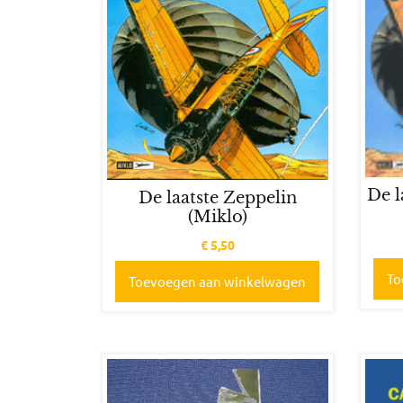
De l
De laatste Zeppelin
(Miklo)
€
5,50
To
Toevoegen aan winkelwagen