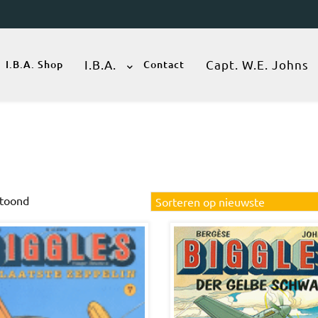
I.B.A.
Capt. W.E. Johns
I.B.A. Shop
Contact
Gesorteerd
etoond
op
nieuwste