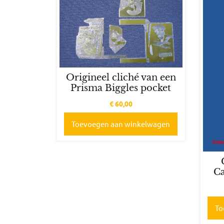
Origineel cliché van een
Prisma Biggles pocket
€
60,00
Toevoegen aan winkelwagen
Ca
To