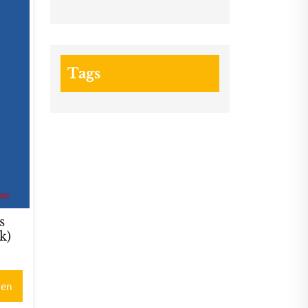
Tags
s
k)
gen