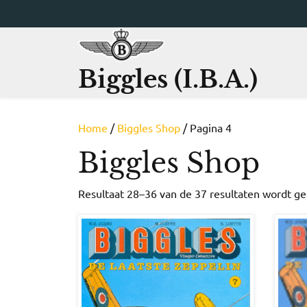
Ga
naar
de
inhoud
Biggles (I.B.A.)
Home
/
Biggles Shop
/ Pagina 4
Biggles Shop
Resultaat 28–36 van de 37 resultaten wordt g