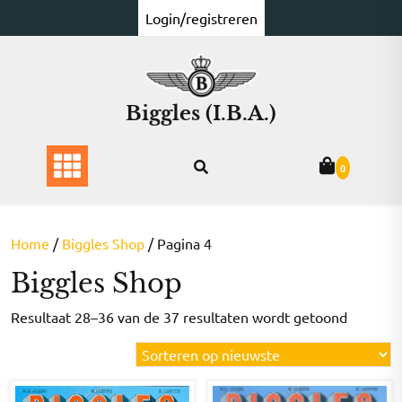
Ga
Login/registreren
naar
de
inhoud
Biggles (I.B.A.)
0
Home
/
Biggles Shop
/ Pagina 4
Biggles Shop
Gesorte
Resultaat 28–36 van de 37 resultaten wordt getoond
op
nieuwst