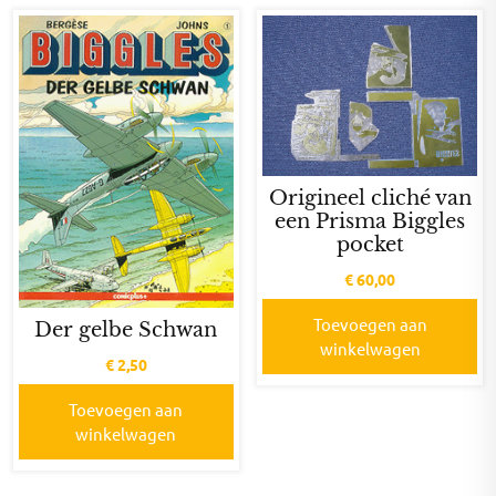
Origineel cliché van
een Prisma Biggles
pocket
€
60,00
Toevoegen aan
Der gelbe Schwan
winkelwagen
€
2,50
Toevoegen aan
winkelwagen