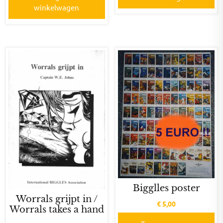
winkelwagen
Bigglles poster
Worrals grijpt in /
€
5,00
Worrals takes a hand