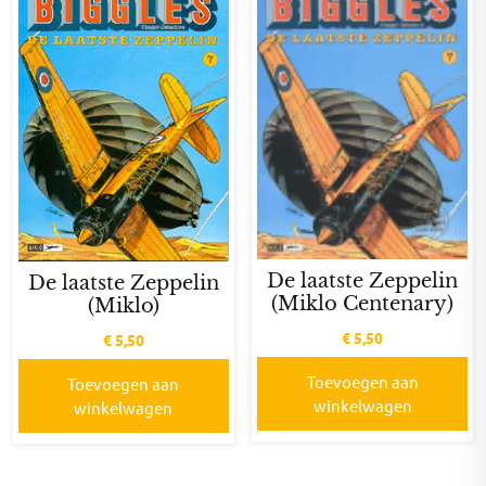
De laatste Zeppelin
De laatste Zeppelin
(Miklo Centenary)
(Miklo)
€
5,50
€
5,50
Toevoegen aan
Toevoegen aan
winkelwagen
winkelwagen