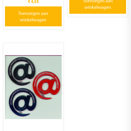
Toevoegen aan
€
4,55
winkelwagen
Toevoegen aan
winkelwagen