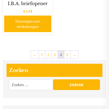
I.B.A. briefopener
€
1,75
Toevoegen aan
winkelwagen
←
1
2
3
4
5
→
Zoeken