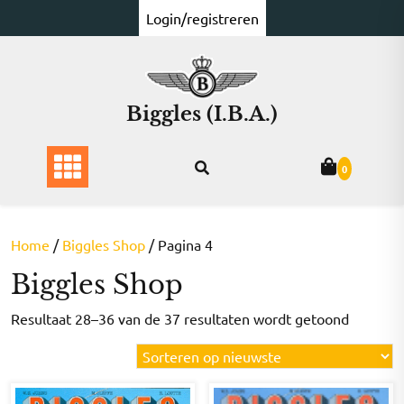
Ga
Login/registreren
naar
de
inhoud
Biggles (I.B.A.)
0
Home
/
Biggles Shop
/ Pagina 4
Biggles Shop
Gesorte
Resultaat 28–36 van de 37 resultaten wordt getoond
op
nieuwst