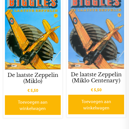
De laatste Zeppelin
De laatste Zeppelin
(Miklo Centenary)
(Miklo)
€
5,50
€
5,50
Toevoegen aan
Toevoegen aan
winkelwagen
winkelwagen