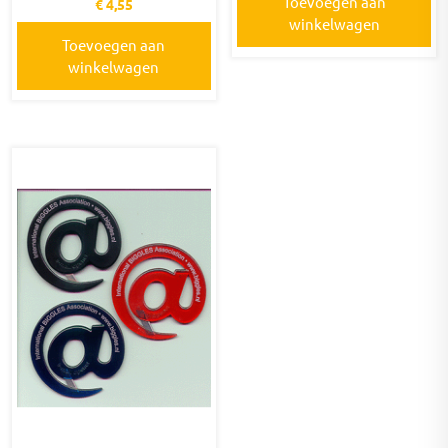
Toevoegen aan
€
4,55
winkelwagen
Toevoegen aan
winkelwagen