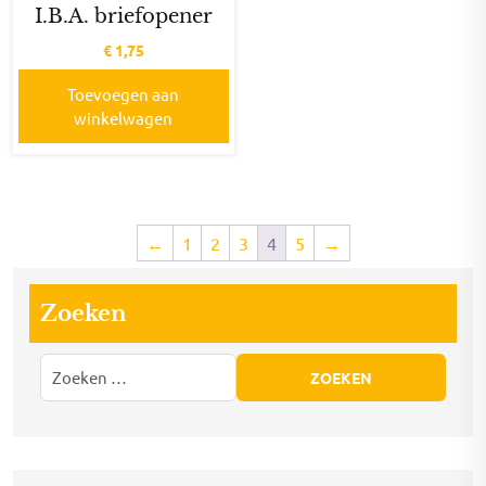
I.B.A. briefopener
€
1,75
Toevoegen aan
winkelwagen
←
1
2
3
4
5
→
Zoeken