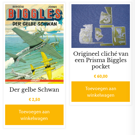
Origineel cliché van
een Prisma Biggles
pocket
€
60,00
Toevoegen aan
Der gelbe Schwan
winkelwagen
€
2,50
Toevoegen aan
winkelwagen