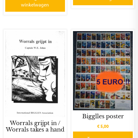
winkelwagen
Bigglles poster
Worrals grijpt in /
€
5,00
Worrals takes a hand