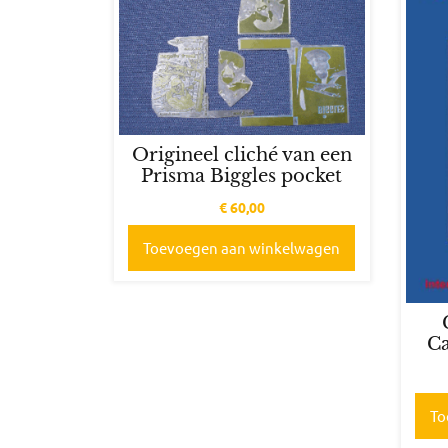
Origineel cliché van een
Prisma Biggles pocket
€
60,00
Toevoegen aan winkelwagen
Ca
To