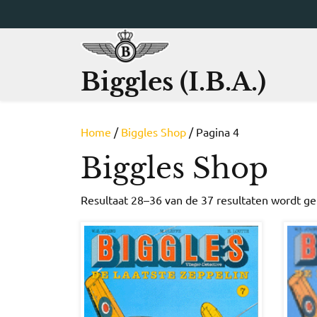
Ga
naar
de
inhoud
Biggles (I.B.A.)
Home
/
Biggles Shop
/ Pagina 4
Biggles Shop
Resultaat 28–36 van de 37 resultaten wordt g