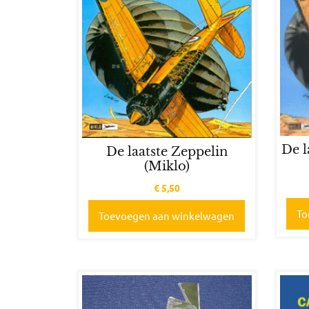
De l
De laatste Zeppelin
(Miklo)
€
5,50
To
Toevoegen aan winkelwagen