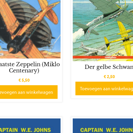
aatste Zeppelin (Miklo
Der gelbe Schwa
Centenary)
€
2,50
€
5,50
Toevoegen aan winkelwa
evoegen aan winkelwagen