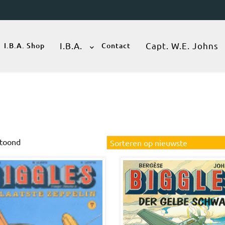
I.B.A.
Capt. W.E. Johns
I.B.A. Shop
Contact
Gesorteerd
etoond
op
nieuwste