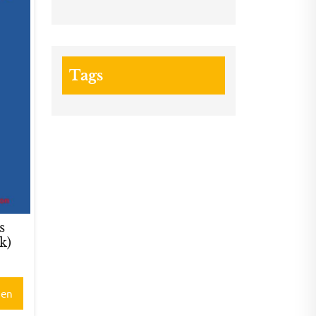
Tags
s
k)
gen