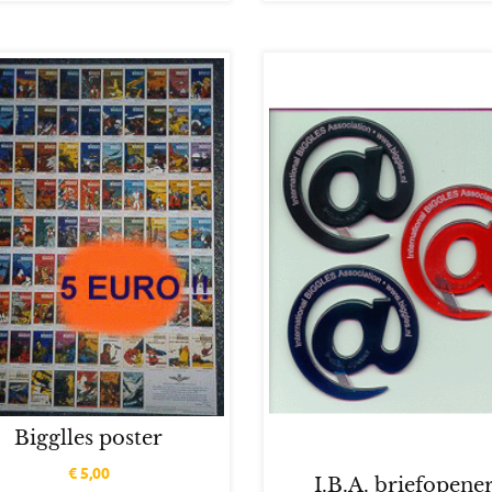
Bigglles poster
€
5,00
I.B.A. briefopene