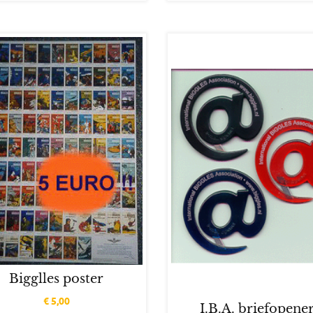
Bigglles poster
€
5,00
I.B.A. briefopene