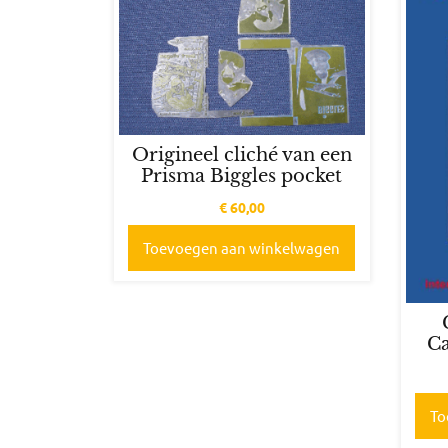
Origineel cliché van een
Prisma Biggles pocket
€
60,00
Toevoegen aan winkelwagen
Ca
To