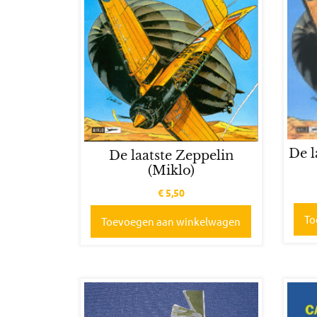
De l
De laatste Zeppelin
(Miklo)
€
5,50
To
Toevoegen aan winkelwagen