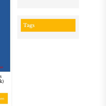
Tags
s
k)
gen