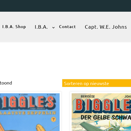
I.B.A.
Capt. W.E. Johns
I.B.A. Shop
Contact
Gesorteerd
etoond
op
nieuwste