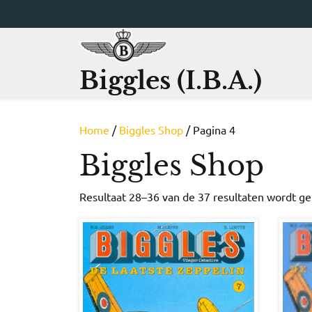
Ga
naar
de
inhoud
Biggles (I.B.A.)
Home
/
Biggles Shop
/ Pagina 4
Biggles Shop
Resultaat 28–36 van de 37 resultaten wordt g