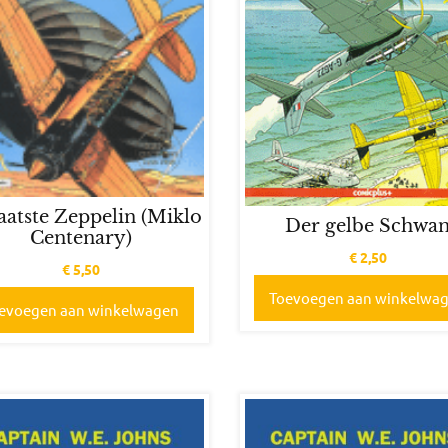
aatste Zeppelin (Miklo
Der gelbe Schwa
Centenary)
€
2,50
€
5,50
Toevoegen aan winkelwa
evoegen aan winkelwagen