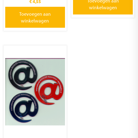
Toevoegen aan
€
4,55
winkelwagen
Toevoegen aan
winkelwagen