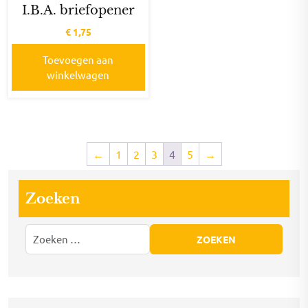
I.B.A. briefopener
€
1,75
Toevoegen aan
winkelwagen
←
1
2
3
4
5
→
Zoeken