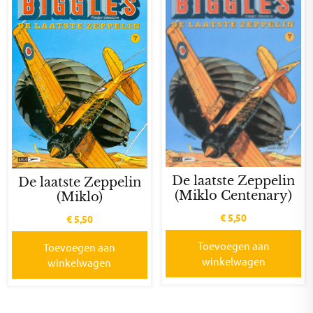
De laatste Zeppelin
De laatste Zeppelin
(Miklo Centenary)
(Miklo)
€
5,50
€
5,50
Toevoegen aan
Toevoegen aan
winkelwagen
winkelwagen