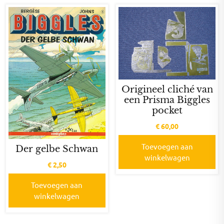
Origineel cliché van
een Prisma Biggles
pocket
€
60,00
Toevoegen aan
Der gelbe Schwan
winkelwagen
€
2,50
Toevoegen aan
winkelwagen