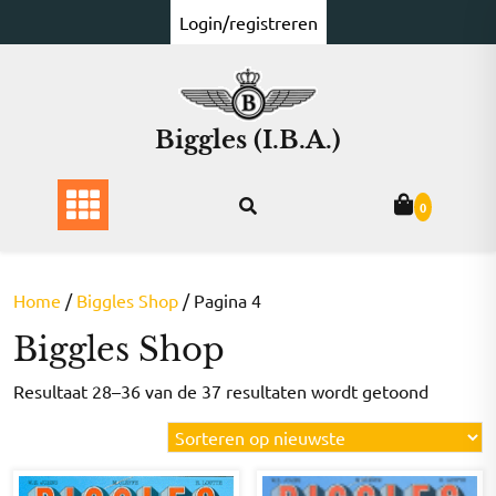
Ga
Login/registreren
naar
de
inhoud
Biggles (I.B.A.)
0
Home
/
Biggles Shop
/ Pagina 4
Biggles Shop
Gesorte
Resultaat 28–36 van de 37 resultaten wordt getoond
op
nieuwst