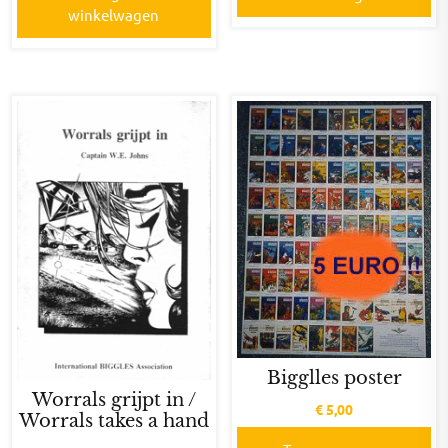
winkelwagen
Bigglles poster
Worrals grijpt in /
€
5,00
Worrals takes a hand