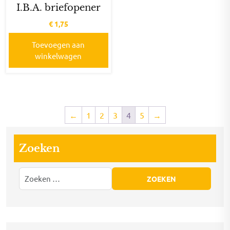
I.B.A. briefopener
€
1,75
Toevoegen aan
winkelwagen
←
1
2
3
4
5
→
Zoeken