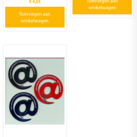
Toevoegen aan
€
4,55
winkelwagen
Toevoegen aan
winkelwagen