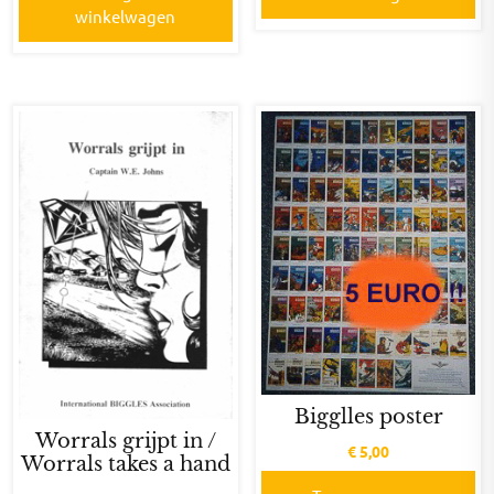
winkelwagen
Bigglles poster
Worrals grijpt in /
€
5,00
Worrals takes a hand