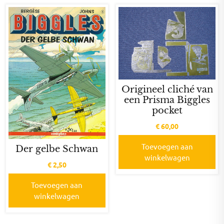
Origineel cliché van
een Prisma Biggles
pocket
€
60,00
Toevoegen aan
Der gelbe Schwan
winkelwagen
€
2,50
Toevoegen aan
winkelwagen