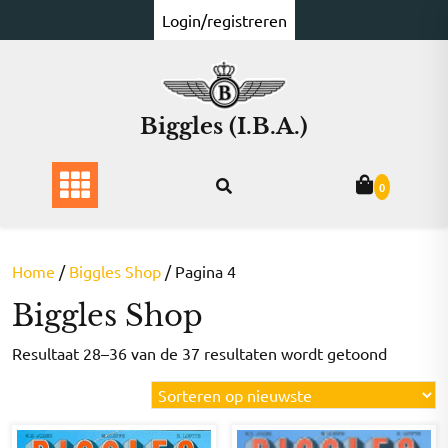
Ga
Login/registreren
naar
de
inhoud
Biggles (I.B.A.)
0
Home
/
Biggles Shop
/ Pagina 4
Biggles Shop
Gesorte
Resultaat 28–36 van de 37 resultaten wordt getoond
op
nieuwst