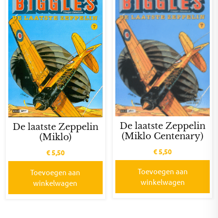
De laatste Zeppelin
De laatste Zeppelin
(Miklo Centenary)
(Miklo)
€
5,50
€
5,50
Toevoegen aan
Toevoegen aan
winkelwagen
winkelwagen