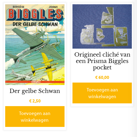
Origineel cliché van
een Prisma Biggles
pocket
€
60,00
Toevoegen aan
Der gelbe Schwan
winkelwagen
€
2,50
Toevoegen aan
winkelwagen