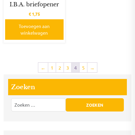
I.B.A. briefopener
€
1,75
Toevoegen aan
winkelwagen
←
1
2
3
4
5
→
Zoeken