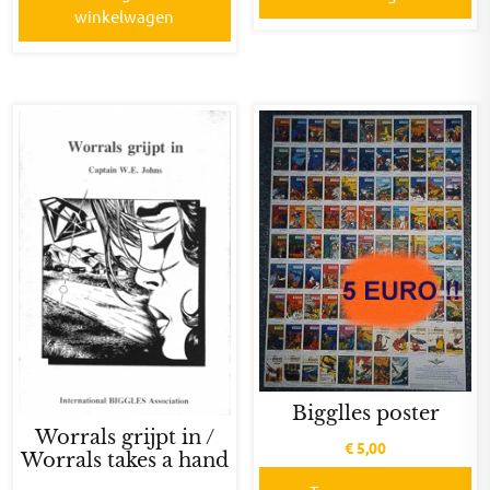
winkelwagen
Bigglles poster
Worrals grijpt in /
€
5,00
Worrals takes a hand