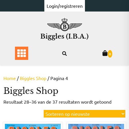
Ga
Login/registreren
naar
de
inhoud
Biggles (I.B.A.)
0
Home
/
Biggles Shop
/ Pagina 4
Biggles Shop
Gesorte
Resultaat 28–36 van de 37 resultaten wordt getoond
op
nieuwst