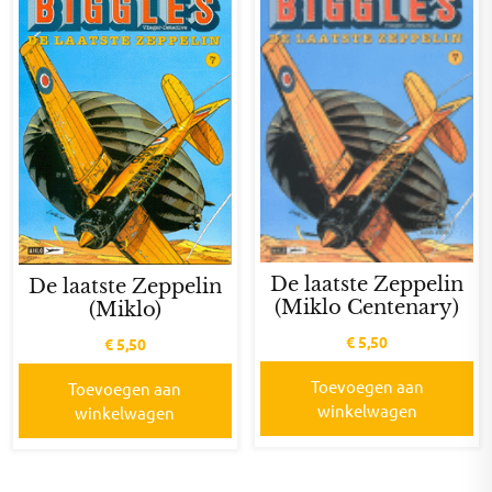
De laatste Zeppelin
De laatste Zeppelin
(Miklo Centenary)
(Miklo)
€
5,50
€
5,50
Toevoegen aan
Toevoegen aan
winkelwagen
winkelwagen