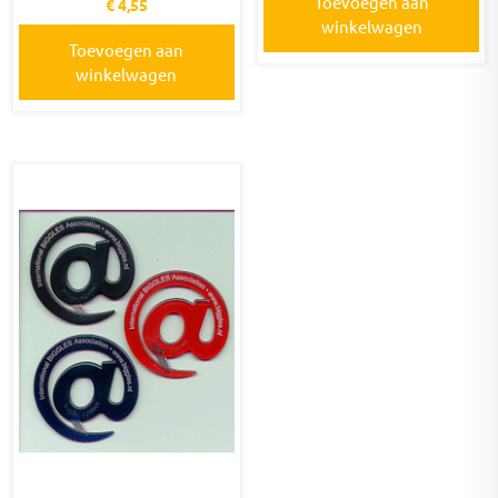
Toevoegen aan
€
4,55
winkelwagen
Toevoegen aan
winkelwagen