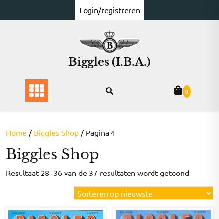
Ga
Login/registreren
naar
de
inhoud
Biggles (I.B.A.)
0
Home
/
Biggles Shop
/ Pagina 4
Biggles Shop
Gesorte
Resultaat 28–36 van de 37 resultaten wordt getoond
op
nieuwst