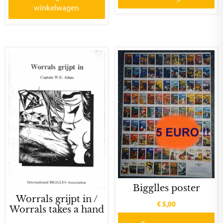
winkelwagen
Bigglles poster
Worrals grijpt in /
€
5,00
Worrals takes a hand