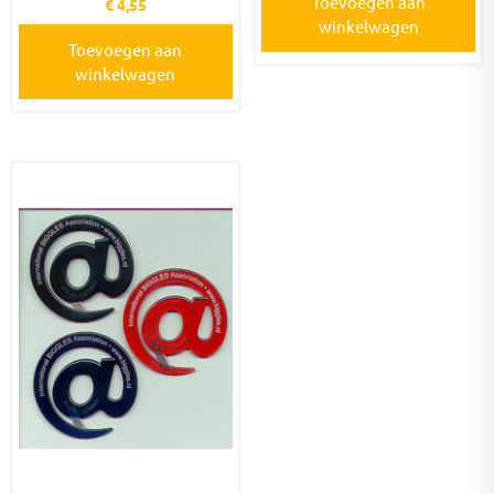
Toevoegen aan
€
4,55
winkelwagen
Toevoegen aan
winkelwagen