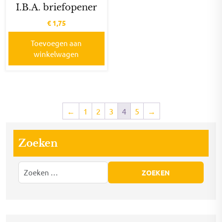
I.B.A. briefopener
€
1,75
Toevoegen aan
winkelwagen
←
1
2
3
4
5
→
Zoeken