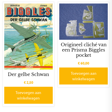
Origineel cliché van
een Prisma Biggles
pocket
€
60,00
Toevoegen aan
Der gelbe Schwan
winkelwagen
€
2,50
Toevoegen aan
winkelwagen