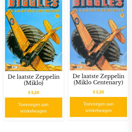
De laatste Zeppelin
De laatste Zeppelin
(Miklo Centenary)
(Miklo)
€
5,50
€
5,50
Toevoegen aan
Toevoegen aan
winkelwagen
winkelwagen