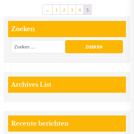
←
1
2
3
4
5
Zoeken
Archives List
Recente berichten