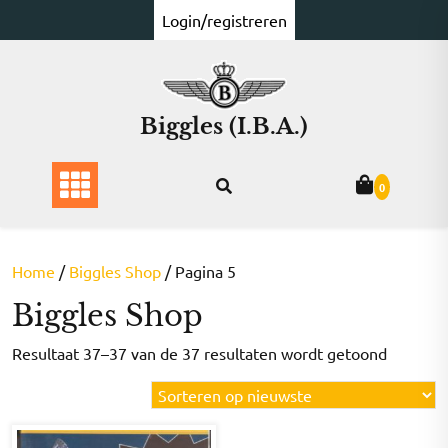
Ga
Login/registreren
naar
de
inhoud
Biggles (I.B.A.)
0
Home
/
Biggles Shop
/ Pagina 5
Biggles Shop
Gesorte
Resultaat 37–37 van de 37 resultaten wordt getoond
op
nieuwst