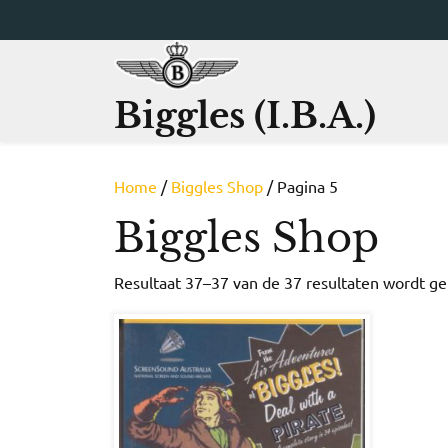
Ga
naar
de
inhoud
Biggles (I.B.A.)
Home
/
Biggles Shop
/ Pagina 5
Biggles Shop
Resultaat 37–37 van de 37 resultaten wordt g