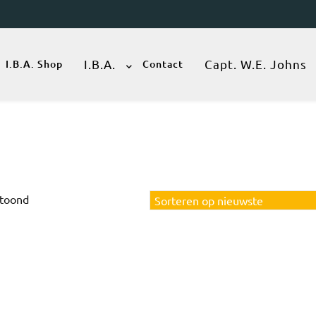
I.B.A.
Capt. W.E. Johns
I.B.A. Shop
Contact
Gesorteerd
etoond
op
nieuwste