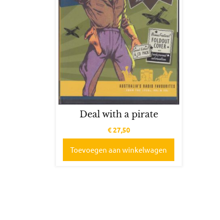
Deal with a pirate
€
27,50
Toevoegen aan winkelwagen