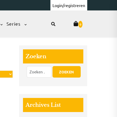
Login/registreren
Series
0
Zoeken
Archives List