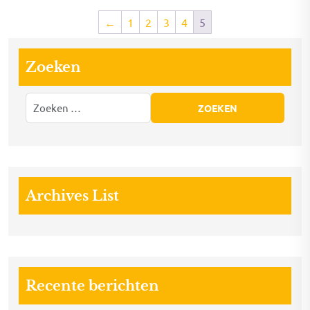
←
1
2
3
4
5
Zoeken
Archives List
Recente berichten