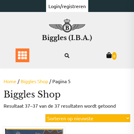
Ga
Login/registreren
naar
de
inhoud
Biggles (I.B.A.)
0
Home
/
Biggles Shop
/ Pagina 5
Biggles Shop
Gesorte
Resultaat 37–37 van de 37 resultaten wordt getoond
op
nieuwst