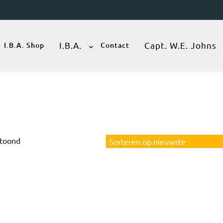
I.B.A.
Capt. W.E. Johns
I.B.A. Shop
Contact
Gesorteerd
etoond
op
nieuwste