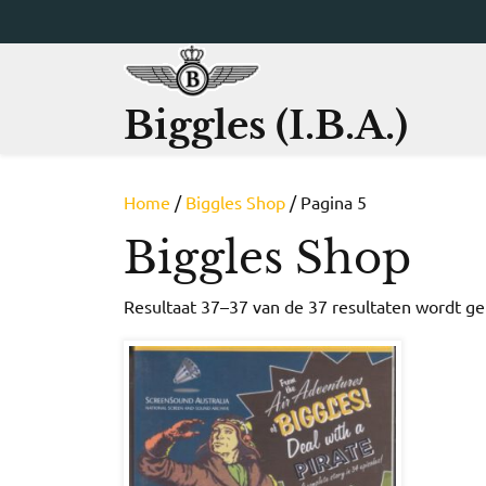
Ga
naar
de
inhoud
Biggles (I.B.A.)
Home
/
Biggles Shop
/ Pagina 5
Biggles Shop
Resultaat 37–37 van de 37 resultaten wordt g