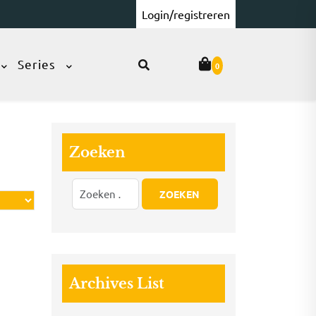
Login/registreren
Series
0
Zoeken
Archives List