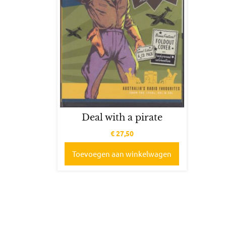
Deal with a pirate
€
27,50
Toevoegen aan winkelwagen