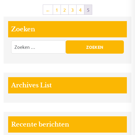
←
1
2
3
4
5
Zoeken
Archives List
Recente berichten