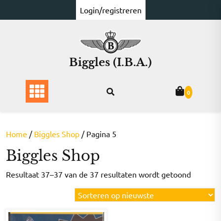
Ga
Login/registreren
naar
de
inhoud
Biggles (I.B.A.)
0
Home
/
Biggles Shop
/ Pagina 5
Biggles Shop
Gesorte
Resultaat 37–37 van de 37 resultaten wordt getoond
op
nieuwst