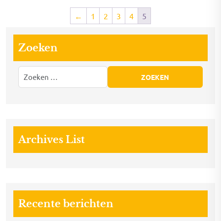
←
1
2
3
4
5
Zoeken
Archives List
Recente berichten