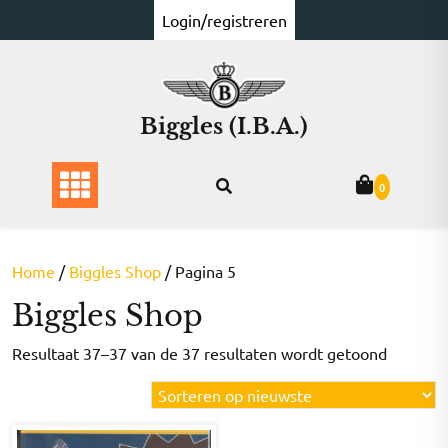
Ga
Login/registreren
naar
de
inhoud
Biggles (I.B.A.)
0
Home
/
Biggles Shop
/ Pagina 5
Biggles Shop
Gesorte
Resultaat 37–37 van de 37 resultaten wordt getoond
op
nieuwst