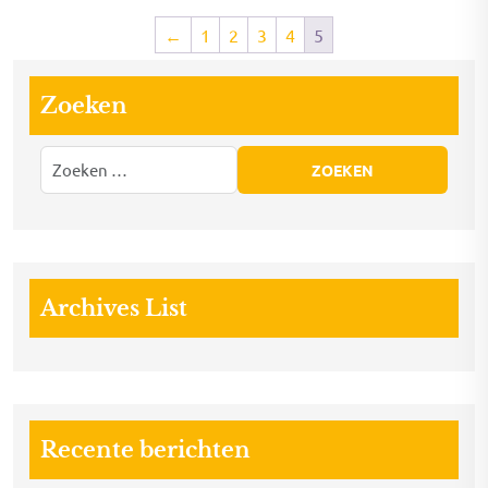
←
1
2
3
4
5
Zoeken
Archives List
Recente berichten