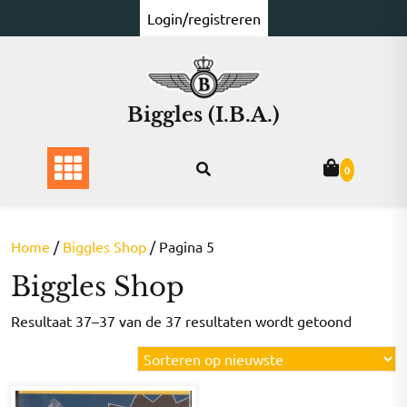
Ga
Login/registreren
naar
de
inhoud
Biggles (I.B.A.)
0
Home
/
Biggles Shop
/ Pagina 5
Biggles Shop
Gesorte
Resultaat 37–37 van de 37 resultaten wordt getoond
op
nieuwst