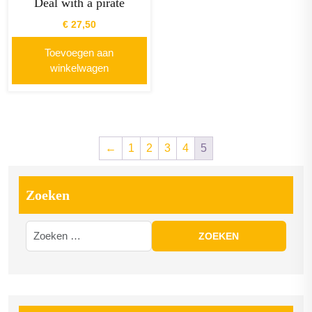
Deal with a pirate
€
27,50
Toevoegen aan
winkelwagen
←
1
2
3
4
5
Zoeken