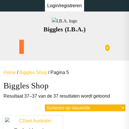
Ga
Login/registreren
naar
de
inhoud
Biggles (I.B.A.)
0
Home
/
Biggles Shop
/ Pagina 5
Biggles Shop
Gesortee
Resultaat 37–37 van de 37 resultaten wordt getoond
op
nieuwste