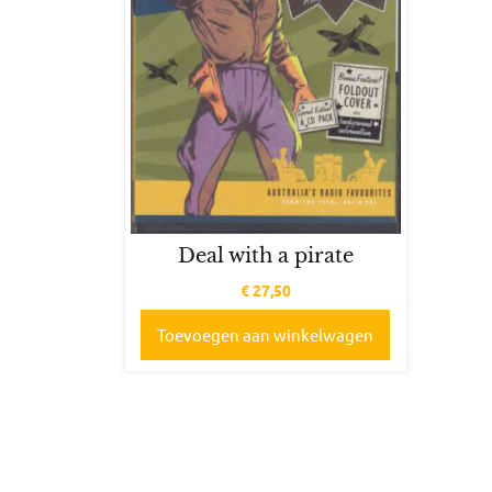
Deal with a pirate
€
27,50
Toevoegen aan winkelwagen