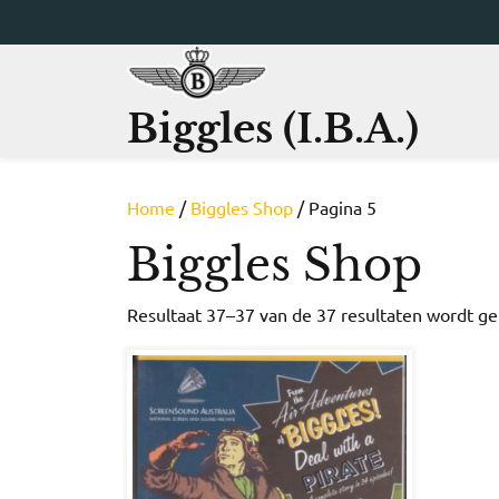
Ga
naar
de
inhoud
Biggles (I.B.A.)
Home
/
Biggles Shop
/ Pagina 5
Biggles Shop
Resultaat 37–37 van de 37 resultaten wordt g