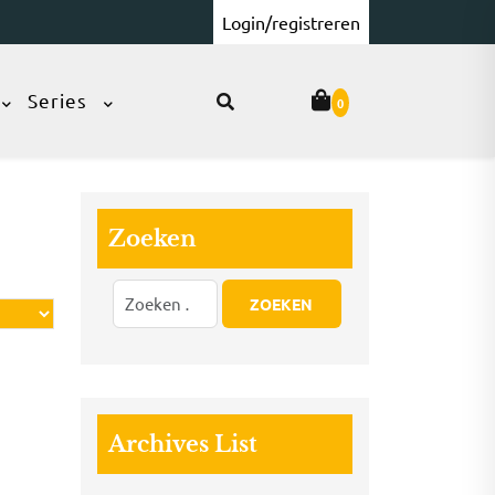
Login/registreren
Series
0
Zoeken
Archives List