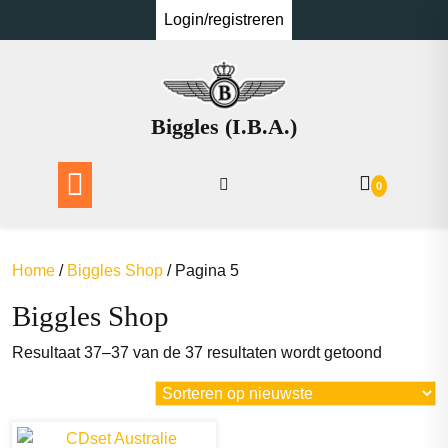
Ga
Login/registreren
naar
de
inhoud
Biggles (I.B.A.)
0
Home
/
Biggles Shop
/ Pagina 5
Biggles Shop
Gesortee
Resultaat 37–37 van de 37 resultaten wordt getoond
op
nieuwste