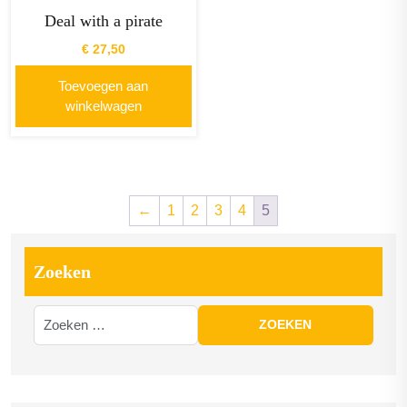
Deal with a pirate
€
27,50
Toevoegen aan
winkelwagen
←
1
2
3
4
5
Zoeken