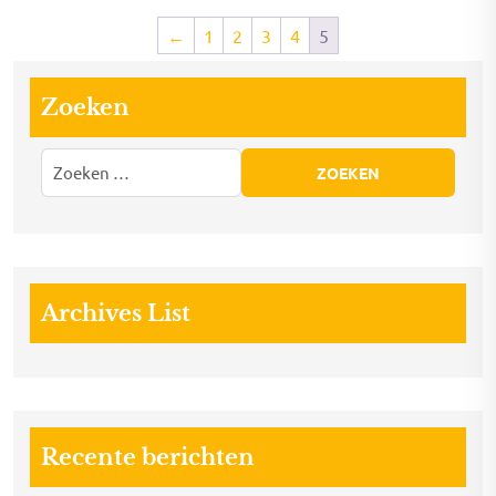
←
1
2
3
4
5
Zoeken
Archives List
Recente berichten