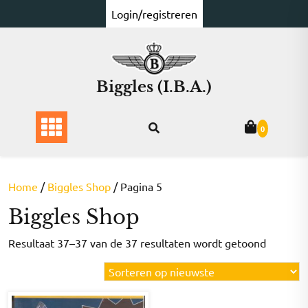
Ga
Login/registreren
naar
de
inhoud
Biggles (I.B.A.)
0
Home
/
Biggles Shop
/ Pagina 5
Biggles Shop
Gesorte
Resultaat 37–37 van de 37 resultaten wordt getoond
op
nieuwst