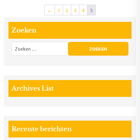
←
1
2
3
4
5
Zoeken
Archives List
Recente berichten