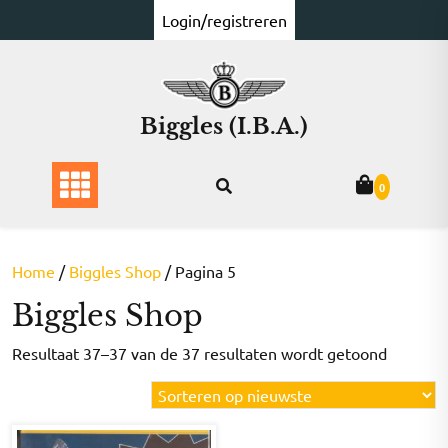
Ga
Login/registreren
naar
de
inhoud
Biggles (I.B.A.)
0
Home
/
Biggles Shop
/ Pagina 5
Biggles Shop
Gesorte
Resultaat 37–37 van de 37 resultaten wordt getoond
op
nieuwst