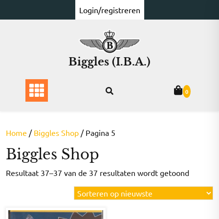
Ga
Login/registreren
naar
de
inhoud
Biggles (I.B.A.)
0
Home
/
Biggles Shop
/ Pagina 5
Biggles Shop
Gesorte
Resultaat 37–37 van de 37 resultaten wordt getoond
op
nieuwst