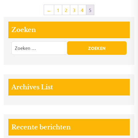
←
1
2
3
4
5
Zoeken
Archives List
Recente berichten