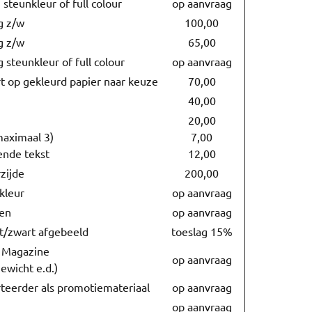
steunkleur of full colour
op aanvraag
g z/w
100,00
g z/w
65,00
 steunkleur of full colour
op aanvraag
t op gekleurd papier naar keuze
70,00
40,00
20,00
maximaal 3)
7,00
ende tekst
12,00
zijde
200,00
kleur
op aanvraag
ren
op aanvraag
it/zwart afgebeeld
toeslag 15%
s Magazine
op aanvraag
gewicht e.d.)
teerder als promotiemateriaal
op aanvraag
op aanvraag