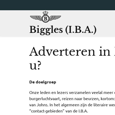
Ga
naar
de
inhoud
Biggles (I.B.A.)
Adverteren in
u?
De doelgroep
Onze leden en lezers verzamelen veelal meer dan
burgerluchtvaart, reizen naar beurzen, kortom:
van Johns. In het algemeen zijn de literaire w
“contact-gebieden” van de I.B.A.