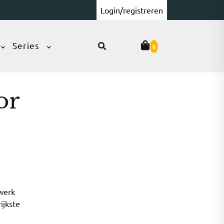
Login/registreren
Series
0
or
 werk
ijkste