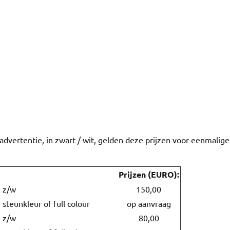
dvertentie, in zwart / wit, gelden deze prijzen voor eenmalige
Prijzen (EURO):
g z/w
150,00
steunkleur of full colour
op aanvraag
g z/w
80,00