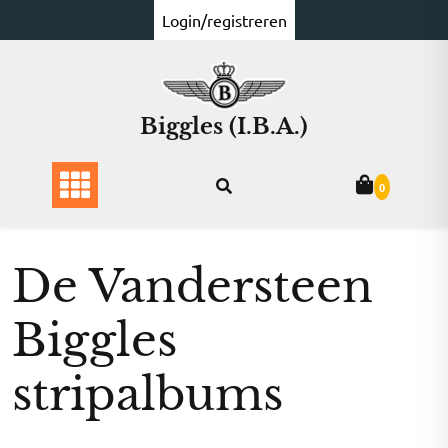
Ga
Login/registreren
naar
de
inhoud
Biggles (I.B.A.)
0
De Vandersteen
Biggles
stripalbums