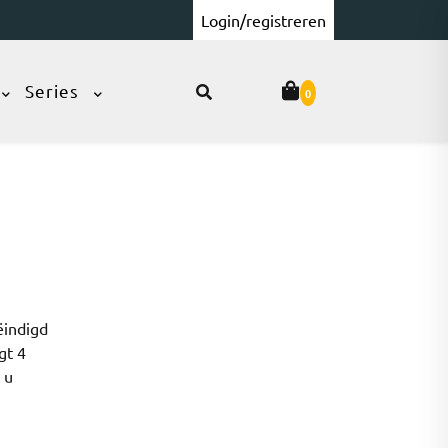
Login/registreren
Series
0
ëindigd
gt 4
 u