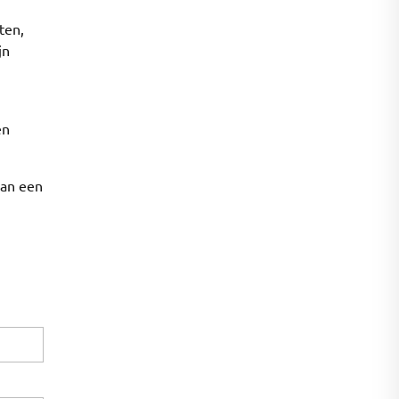
ten,
jn
en
dan een