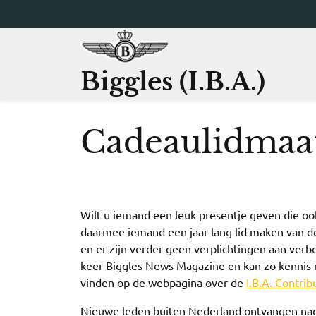
Ga
naar
de
inhoud
Biggles (I.B.A.)
Cadeaulidmaa
Wilt u iemand een leuk presentje geven die ook
daarmee iemand een jaar lang lid maken van de
en er zijn verder geen verplichtingen aan ver
keer Biggles News Magazine en kan zo kennis m
vinden op de webpagina over de
I.B.A. Contrib
Nieuwe leden buiten Nederland ontvangen nade