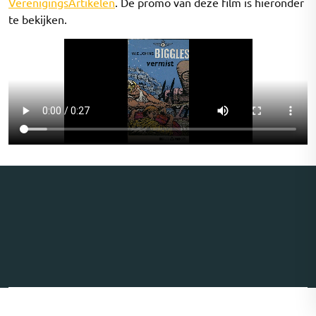
VerenigingsArtikelen
. De promo van deze film is hieronder
te bekijken.