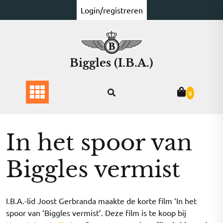
Ga
Login/registreren
naar
de
inhoud
Biggles (I.B.A.)
0
In het spoor van
Biggles vermist
I.B.A.-lid Joost Gerbranda maakte de korte film ‘In het
spoor van ‘Biggles vermist’. Deze film is te koop bij