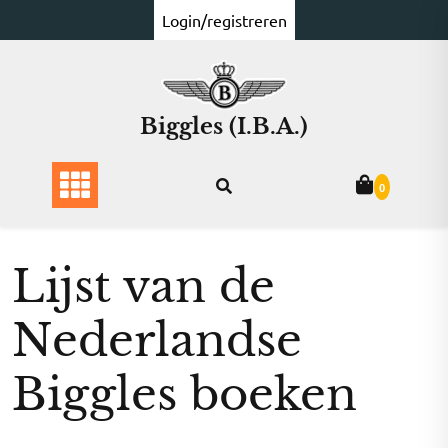
Ga
Login/registreren
naar
de
inhoud
Biggles (I.B.A.)
0
Lijst van de
Nederlandse
Biggles boeken