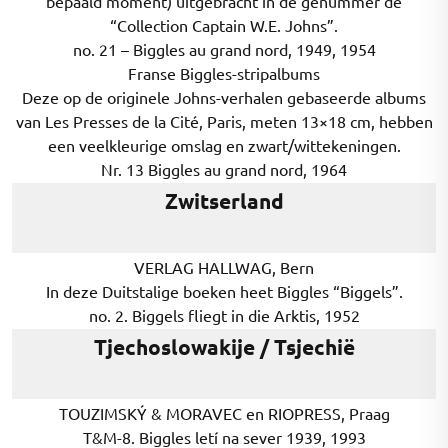
bepaald moment) uitgebracht in de genummer de
“Collection Captain W.E. Johns”.
no. 21 – Biggles au grand nord, 1949, 1954
Franse Biggles-stripalbums
Deze op de originele Johns-verhalen gebaseerde albums
van Les Presses de la Cité, Paris, meten 13×18 cm, hebben
een veelkleurige omslag en zwart/wittekeningen.
Nr. 13 Biggles au grand nord, 1964
Zwitserland
VERLAG HALLWAG, Bern
In deze Duitstalige boeken heet Biggles “Biggels”.
no. 2. Biggels fliegt in die Arktis, 1952
Tjechoslowakije / Tsjechië
TOUZIMSKÝ & MORAVEC en RIOPRESS, Praag
T&M-8. Biggles letí na sever 1939, 1993