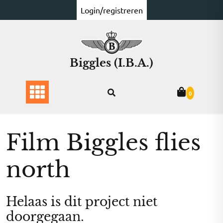
Ga
Login/registreren
naar
de
inhoud
Biggles (I.B.A.)
0
Film Biggles flies
north
Helaas is dit project niet
doorgegaan.