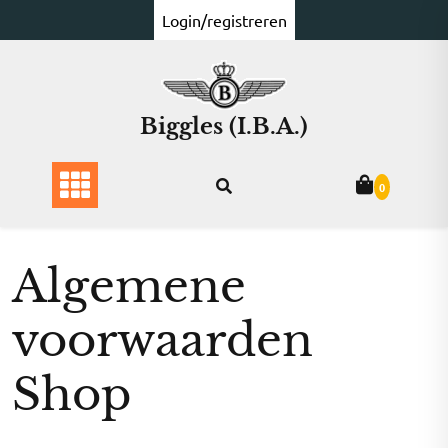
Ga
Login/registreren
naar
de
inhoud
Biggles (I.B.A.)
0
Algemene
voorwaarden
Shop