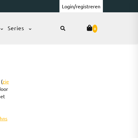
Login/registreren
Series
0
 (
zie
door
het
ohns