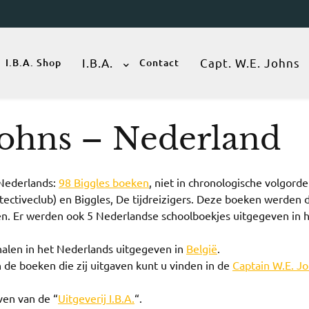
I.B.A.
Capt. W.E. Johns
I.B.A. Shop
Contact
Johns – Nederland
 Nederlands:
98 Biggles boeken
, niet in chronologische volgorde
tectiveclub) en Biggles, De tijdreizigers. Deze boeken werden 
en. Er werden ook 5 Nederlandse schoolboekjes uitgegeven in 
halen in het Nederlands uitgegeven in
België
.
 de boeken die zij uitgaven kunt u vinden in de
Captain W.E. J
ven van de “
Uitgeverij I.B.A.
“.