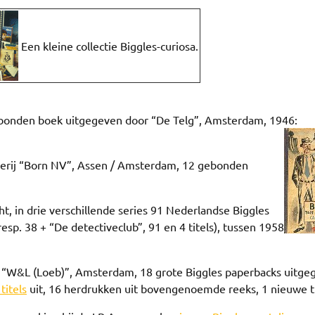
Een kleine collectie Biggles-curiosa.
ebonden boek uitgegeven door “De Telg”, Amsterdam, 1946:
geverij “Born NV”, Assen / Amsterdam, 12 gebonden
t, in drie verschillende series 91 Nederlandse Biggles
resp. 38 + “De detectiveclub”, 91 en 4 titels), tussen 1958
ij “W&L (Loeb)”, Amsterdam, 18 grote Biggles paperbacks uitge
titels
uit, 16 herdrukken uit bovengenoemde reeks, 1 nieuwe ti