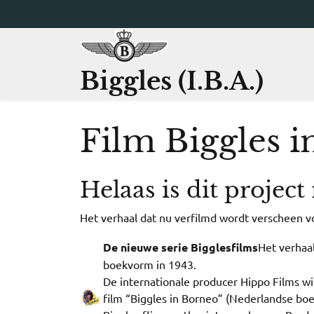
Ga
naar
de
inhoud
Biggles (I.B.A.)
Film Biggles 
Helaas is dit project
Het verhaal dat nu verfilmd wordt verscheen v
De nieuwe serie Bigglesfilms
Het verhaa
boekvorm in 1943.
De internationale producer Hippo Films wi
film “Biggles in Borneo” (Nederlandse boek