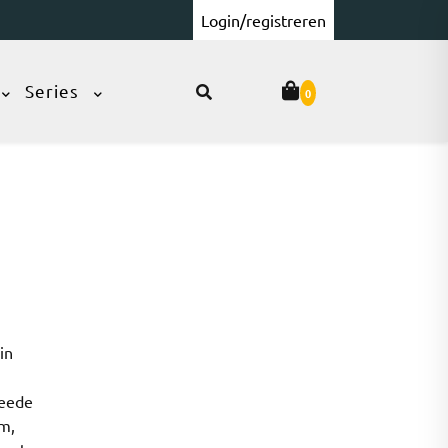
Login/registreren
Series
0
in
weede
lm,