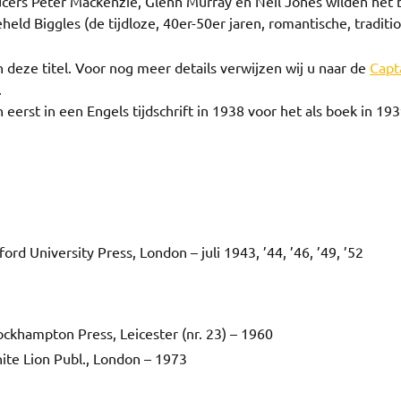
ducers Peter Mackenzie, Glenn Murray en Neil Jones wilden het 
held Biggles (de tijdloze, 40er-50er jaren, romantische, traditi
n deze titel. Voor nog meer details verwijzen wij u naar de
Capt
.
eerst in een Engels tijdschrift in 1938 voor het als boek in 19
ord University Press, London – juli 1943, ’44, ’46, ’49, ’52
ockhampton Press, Leicester (nr. 23) – 1960
ite Lion Publ., London – 1973