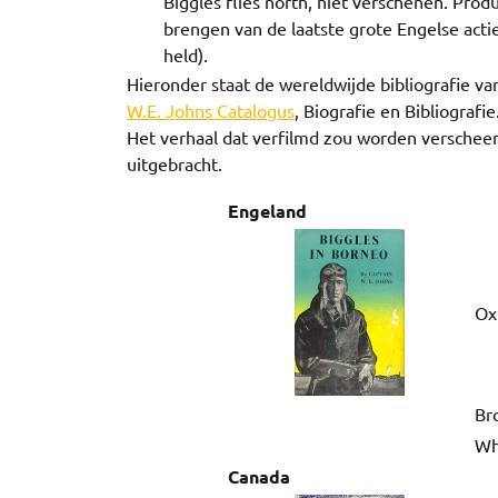
Biggles flies north, niet verschenen. Pro
brengen van de laatste grote Engelse actie
held).
Hieronder staat de wereldwijde bibliografie va
W.E. Johns Catalogus
, Biografie en Bibliografie
Het verhaal dat verfilmd zou worden verscheen 
uitgebracht.
Engeland
Oxf
Br
Wh
Canada