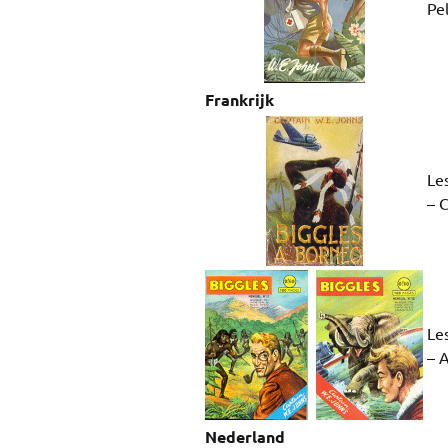
Pe
Frankrijk
Les
– 
Les
– A
Nederland