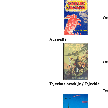
Ox
Australië
Ox
Tsjechoslowakije / Tsjechië
To