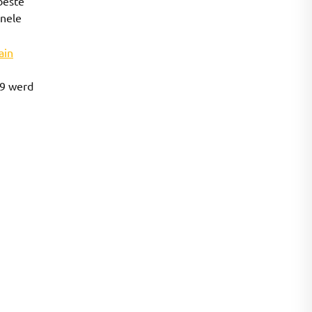
beste
onele
ain
39 werd