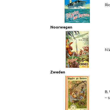
Rio
Noorwegen
N.
Zweden
B.
– 