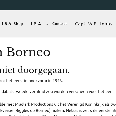
I.B.A.
Capt. W.E. Johns
I.B.A. Shop
Contact
in Borneo
 niet doorgegaan.
oor het eerst in boekvorm in 1943.
l dat als tweede verfilmd zou worden verscheen voor het eerst 
lde met Mudlark Productions uit het Verenigd Koninkrijk als t
versie: Biggles op Borneo) maken. Helaas is zelfs de eerste fi