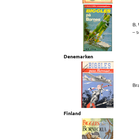
B.
– 
Denemarken
Br
Finland