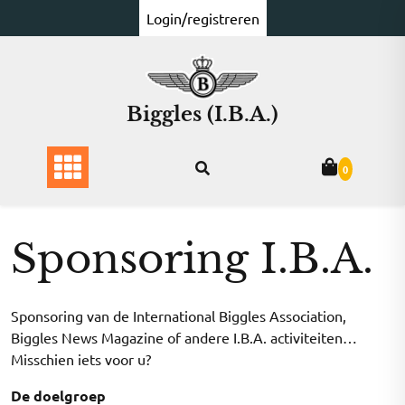
Ga
Login/registreren
naar
de
inhoud
Biggles (I.B.A.)
0
Sponsoring I.B.A.
Sponsoring van de International Biggles Association,
Biggles News Magazine of andere I.B.A. activiteiten…
Misschien iets voor u?
De doelgroep