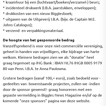
* kraamhuur bij een (luchtvaart/boeken/verzamel-) beurs;
* incidenteel drukwerk (I.B.A. jaarstukken, enveloppen);
* drukkosten van een nieuw Bigglesboek;
* uitgaven van de Uitgeverij I.B.A. (bijv. de Captain W.E.
Johns Catalogus);
* verzend- en verpakkingsmateriaal.
De hoogte van het gesponsorde bedrag
Vanzelfsprekend is voor onze niet-commerciële vereniging,
geheel in handen van vrijwilligers, elke bijdrage van harte
welkom. Kleinere bedragen zien we als “donatie” heel
graag tegemoet op ING Bank : IBAN NL76 INGB 0005 9179
80 van Penn. I.B.A. te Anna Paulowna.
Grotere bedragen (vanaf 100,= euro), zoals bedoeld voor -
gedeeltes van- bovenstaande projecten, zullen we -indien
door de sponsor gewenst!- graag honoreren met een
gepaste vermelding in Biggles News Magazine en/of op de
komende “onze sponsors” pagina van deze website.