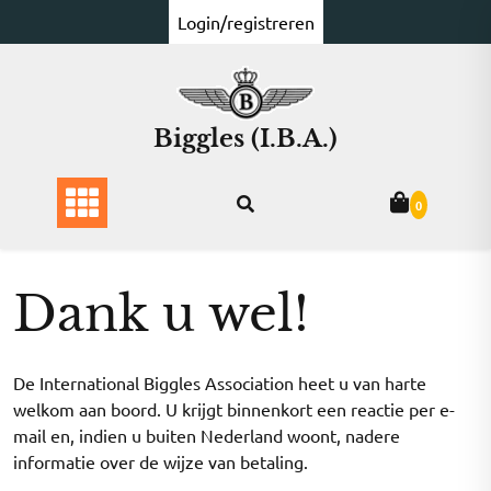
Ga
Login/registreren
naar
de
inhoud
Biggles (I.B.A.)
0
Dank u wel!
De International Biggles Association heet u van harte
welkom aan boord. U krijgt binnenkort een reactie per e-
mail en, indien u buiten Nederland woont, nadere
informatie over de wijze van betaling.