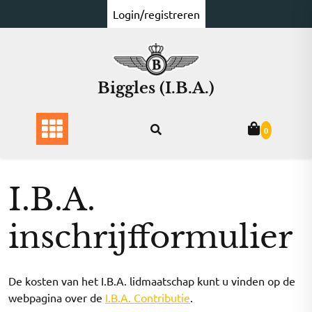
Ga
Login/registreren
naar
de
inhoud
Biggles (I.B.A.)
0
I.B.A.
inschrijfformulier
De kosten van het I.B.A. lidmaatschap kunt u vinden op de
webpagina over de
I.B.A. Contributie
.