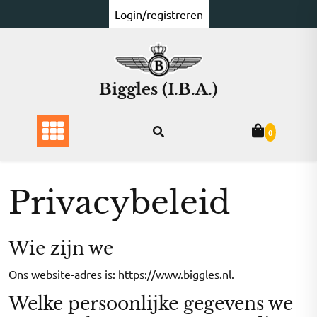
Ga
Login/registreren
naar
de
inhoud
Biggles (I.B.A.)
0
Privacybeleid
Wie zijn we
Ons website-adres is: https://www.biggles.nl.
Welke persoonlijke gegevens we