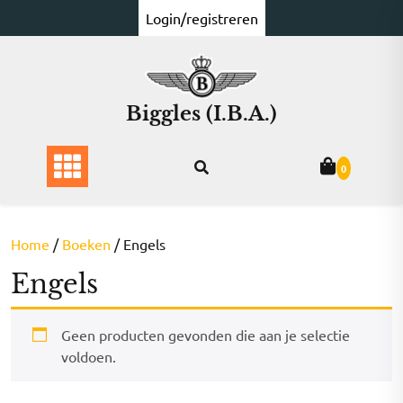
Ga
Login/registreren
naar
de
inhoud
Biggles (I.B.A.)
0
Home
/
Boeken
/ Engels
Engels
Geen producten gevonden die aan je selectie
voldoen.