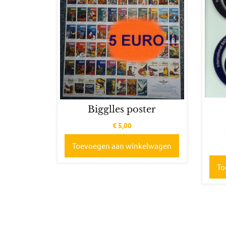
Bigglles poster
€
5,00
Toevoegen aan winkelwagen
To