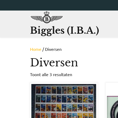
Ga
naar
de
inhoud
Biggles (I.B.A.)
Home
/ Diversen
Diversen
Gesorteerd
Toont alle 3 resultaten
op
nieuwste