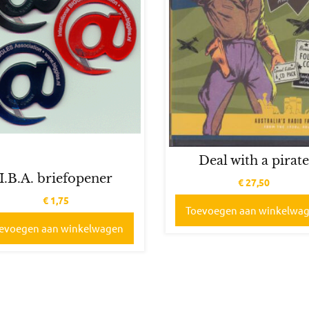
Deal with a pirate
I.B.A. briefopener
€
27,50
€
1,75
Toevoegen aan winkelwa
evoegen aan winkelwagen