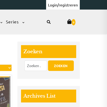
Login/registreren
Series
0
Zoeken
Archives List