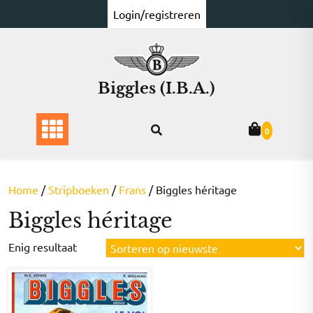
Ga
Login/registreren
naar
de
inhoud
Biggles (I.B.A.)
0
Home
/
Stripboeken
/
Frans
/ Biggles héritage
Biggles héritage
Enig resultaat