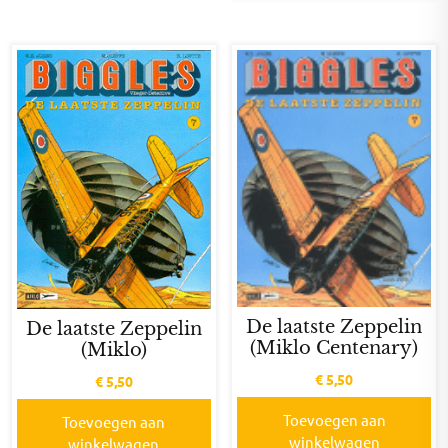
De laatste Zeppelin
De laatste Zeppelin
(Miklo Centenary)
(Miklo)
€
5,50
€
5,50
Toevoegen aan
Toevoegen aan
winkelwagen
winkelwagen