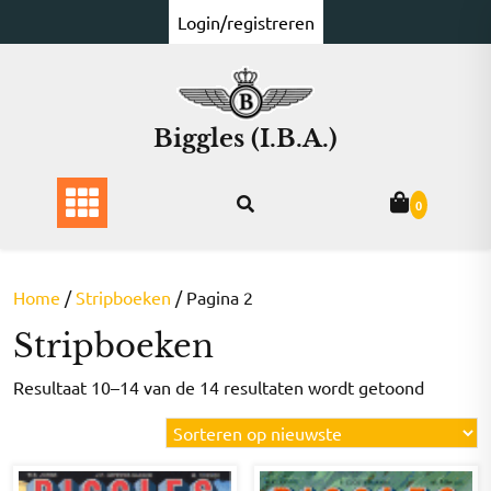
Ga
Login/registreren
naar
de
inhoud
Biggles (I.B.A.)
0
Home
/
Stripboeken
/ Pagina 2
Stripboeken
Gesorte
Resultaat 10–14 van de 14 resultaten wordt getoond
op
nieuwst