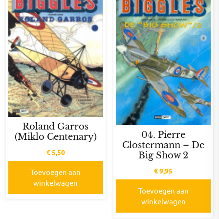
Roland Garros
04. Pierre
(Miklo Centenary)
Clostermann – De
€
5,50
Big Show 2
€
9,95
Toevoegen aan
winkelwagen
Toevoegen aan
winkelwagen