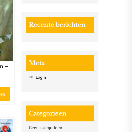
Recente berichten
Meta
nn –
3
Login
gen
Categorieën
Geen categorieën