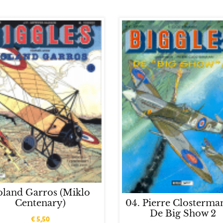
oland Garros (Miklo
Centenary)
04. Pierre Closterma
De Big Show 2
€
5,50