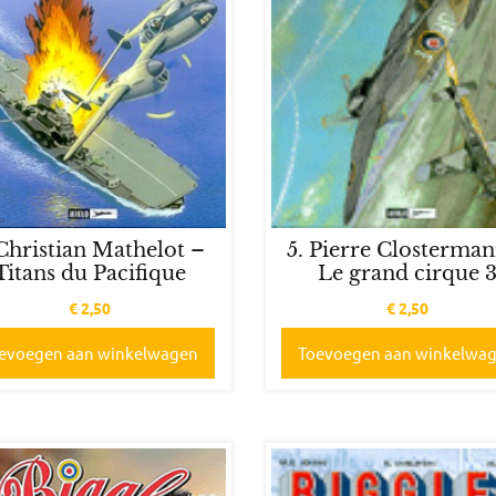
 Christian Mathelot –
5. Pierre Closterma
Titans du Pacifique
Le grand cirque 
€
2,50
€
2,50
evoegen aan winkelwagen
Toevoegen aan winkelwa