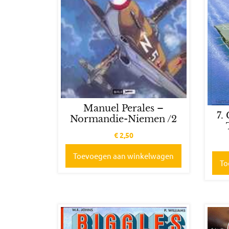
Manuel Perales –
7.
Normandie-Niemen /2
€
2,50
Toevoegen aan winkelwagen
To