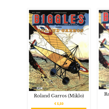
R
Roland Garros (Miklo)
€
5,50