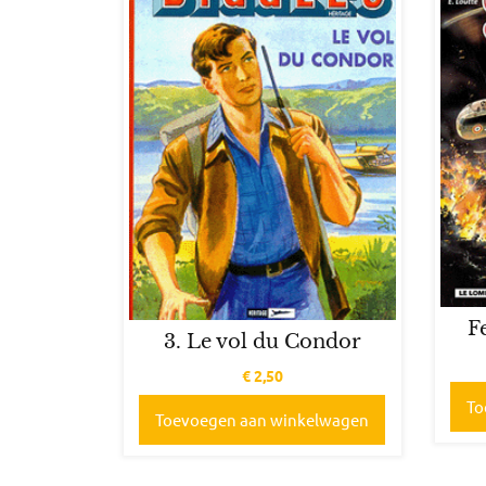
F
3. Le vol du Condor
€
2,50
To
Toevoegen aan winkelwagen