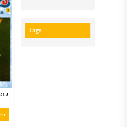
Tags
erra
gen