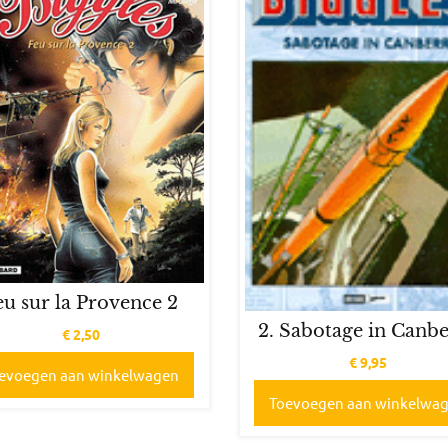
eu sur la Provence 2
2. Sabotage in Canb
€
2,50
€
9,95
evoegen aan winkelwagen
Toevoegen aan winkelwa