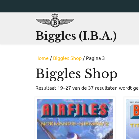
Ga
naar
de
inhoud
Biggles (I.B.A.)
Home
/
Biggles Shop
/ Pagina 3
Biggles Shop
Resultaat 19–27 van de 37 resultaten wordt g