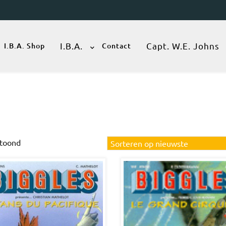
I.B.A.
Capt. W.E. Johns
I.B.A. Shop
Contact
Gesorteerd
etoond
op
nieuwste