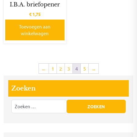
I.B.A. briefopener
€
1,75
Toevoegen aan
winkelwagen
←
1
2
3
4
5
→
Zoeken