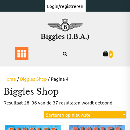
Ga
Login/registreren
naar
de
inhoud
Biggles (I.B.A.)
0
Home
/
Biggles Shop
/ Pagina 4
Biggles Shop
Gesorte
Resultaat 28–36 van de 37 resultaten wordt getoond
op
nieuwst