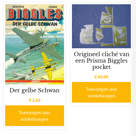
Origineel cliché van
een Prisma Biggles
pocket
€
60,00
Toevoegen aan
Der gelbe Schwan
winkelwagen
€
2,50
Toevoegen aan
winkelwagen