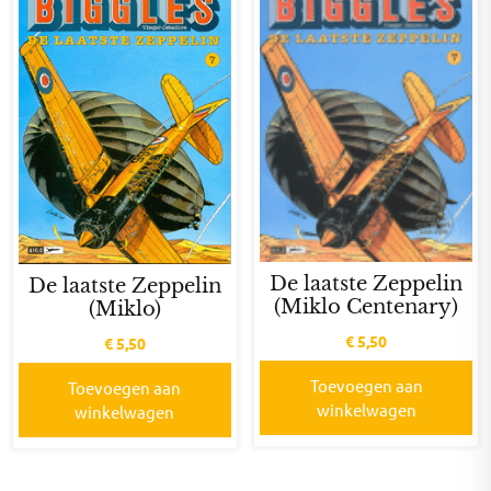
De laatste Zeppelin
De laatste Zeppelin
(Miklo Centenary)
(Miklo)
€
5,50
€
5,50
Toevoegen aan
Toevoegen aan
winkelwagen
winkelwagen