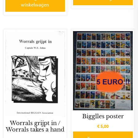
winkelwagen
Bigglles poster
Worrals grijpt in /
€
5,00
Worrals takes a hand