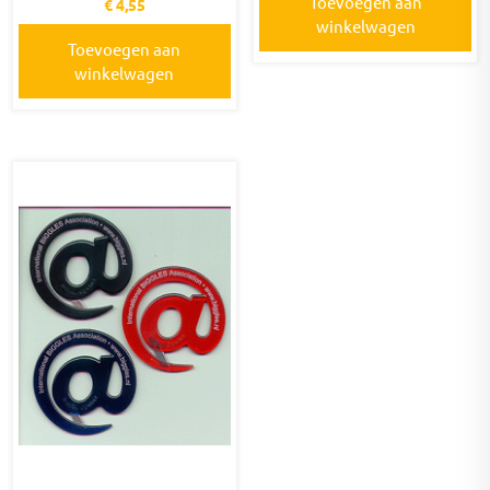
Toevoegen aan
€
4,55
winkelwagen
Toevoegen aan
winkelwagen