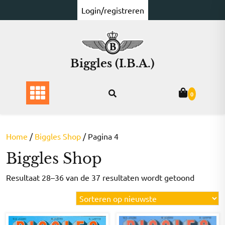
Ga
Login/registreren
naar
de
inhoud
Biggles (I.B.A.)
0
Home
/
Biggles Shop
/ Pagina 4
Biggles Shop
Gesorte
Resultaat 28–36 van de 37 resultaten wordt getoond
op
nieuwst