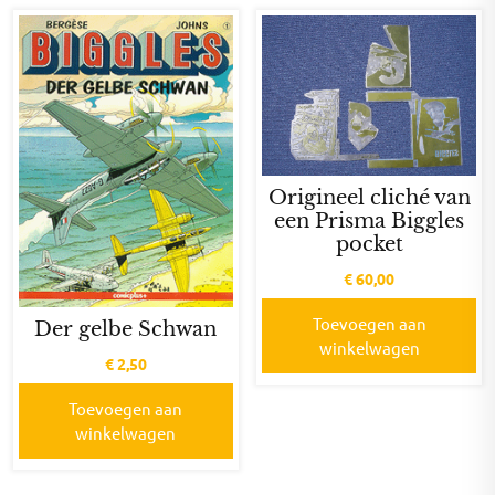
Origineel cliché van
een Prisma Biggles
pocket
€
60,00
Toevoegen aan
Der gelbe Schwan
winkelwagen
€
2,50
Toevoegen aan
winkelwagen