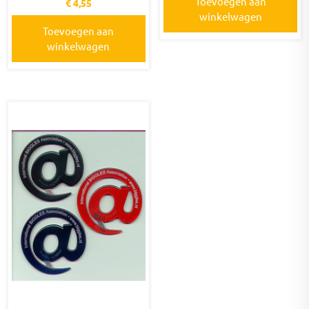
Toevoegen aan
€
4,55
winkelwagen
Toevoegen aan
winkelwagen