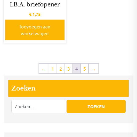
I.B.A. briefopener
€
1,75
Toevoegen aan
winkelwagen
←
1
2
3
4
5
→
Zoeken