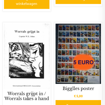
winkelwagen
Bigglles poster
Worrals grijpt in /
€
5,00
Worrals takes a hand