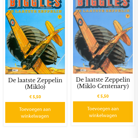
De laatste Zeppelin
De laatste Zeppelin
(Miklo Centenary)
(Miklo)
€
5,50
€
5,50
Toevoegen aan
Toevoegen aan
winkelwagen
winkelwagen