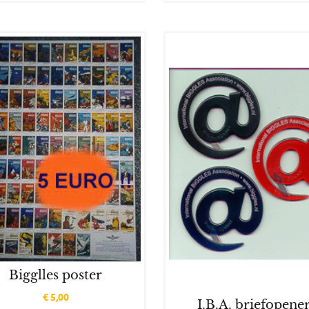
Bigglles poster
€
5,00
I.B.A. briefopene