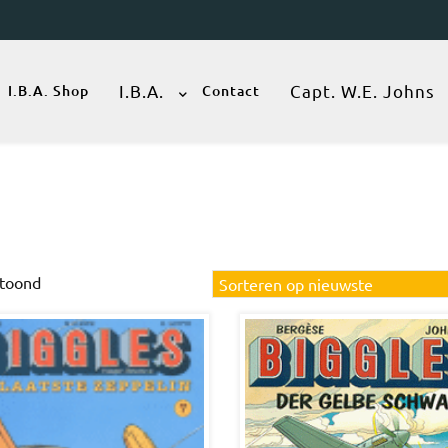
I.B.A.
Capt. W.E. Johns
I.B.A. Shop
Contact
Gesorteerd
etoond
op
nieuwste