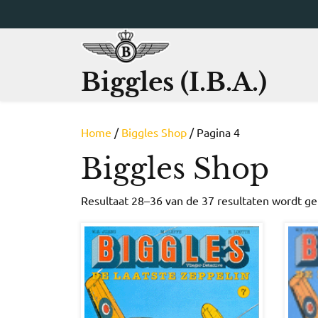
Ga
naar
de
inhoud
Biggles (I.B.A.)
Home
/
Biggles Shop
/ Pagina 4
Biggles Shop
Resultaat 28–36 van de 37 resultaten wordt g