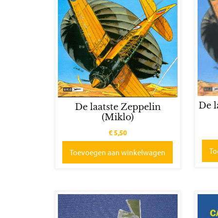
De l
De laatste Zeppelin
(Miklo)
€
5,50
To
Toevoegen aan winkelwagen