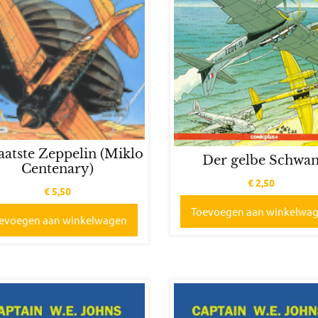
aatste Zeppelin (Miklo
Der gelbe Schwa
Centenary)
€
2,50
€
5,50
Toevoegen aan winkelwa
evoegen aan winkelwagen