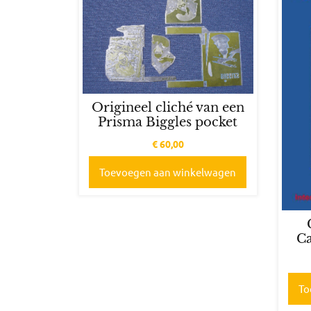
Origineel cliché van een
Prisma Biggles pocket
€
60,00
Toevoegen aan winkelwagen
Ca
To