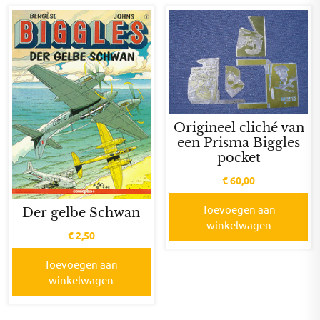
Origineel cliché van
een Prisma Biggles
pocket
€
60,00
Toevoegen aan
Der gelbe Schwan
winkelwagen
€
2,50
Toevoegen aan
winkelwagen