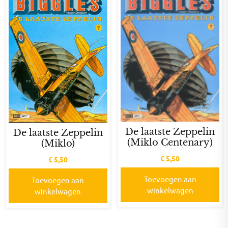
De laatste Zeppelin
De laatste Zeppelin
(Miklo Centenary)
(Miklo)
€
5,50
€
5,50
Toevoegen aan
Toevoegen aan
winkelwagen
winkelwagen