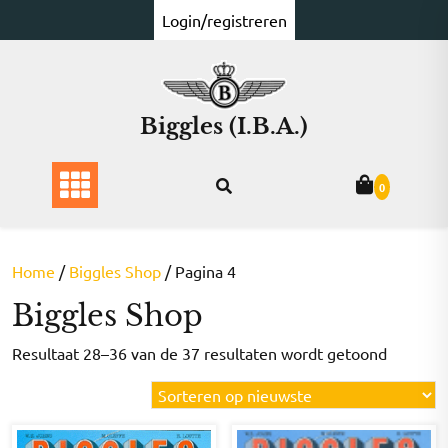
Ga
Login/registreren
naar
de
inhoud
Biggles (I.B.A.)
0
Home
/
Biggles Shop
/ Pagina 4
Biggles Shop
Gesorte
Resultaat 28–36 van de 37 resultaten wordt getoond
op
nieuwst