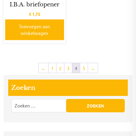
I.B.A. briefopener
€
1,75
Toevoegen aan
winkelwagen
←
1
2
3
4
5
→
Zoeken