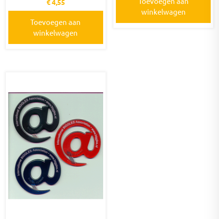
Toevoegen aan
€
4,55
winkelwagen
Toevoegen aan
winkelwagen