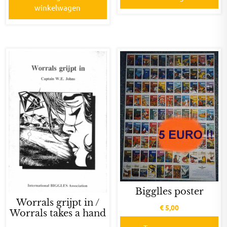
winkelwagen
Bigglles poster
Worrals grijpt in /
€
5,00
Worrals takes a hand