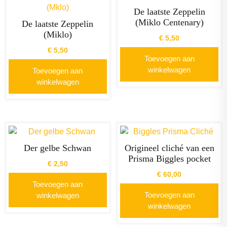
De laatste Zeppelin
(Miklo Centenary)
De laatste Zeppelin
(Miklo)
€
5,50
€
5,50
Toevoegen aan
winkelwagen
Toevoegen aan
winkelwagen
Der gelbe Schwan
Origineel cliché van een
Prisma Biggles pocket
€
2,50
€
60,00
Toevoegen aan
Toevoegen aan
winkelwagen
winkelwagen