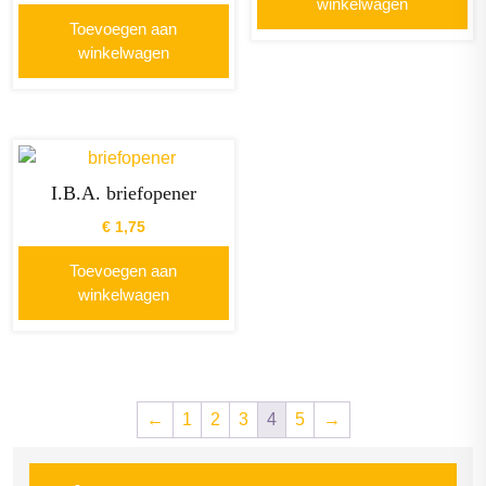
winkelwagen
Toevoegen aan
winkelwagen
I.B.A. briefopener
€
1,75
Toevoegen aan
winkelwagen
←
1
2
3
4
5
→