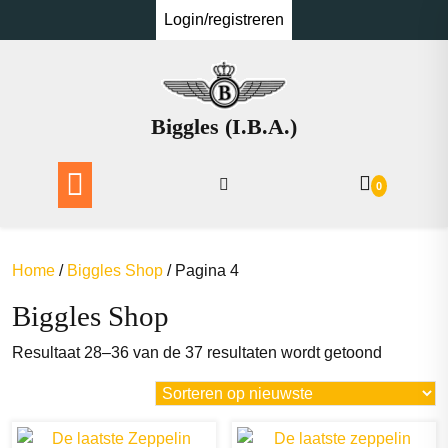
Ga
Login/registreren
naar
de
inhoud
Biggles (I.B.A.)
0
Home
/
Biggles Shop
/ Pagina 4
Biggles Shop
Gesortee
Resultaat 28–36 van de 37 resultaten wordt getoond
op
nieuwste