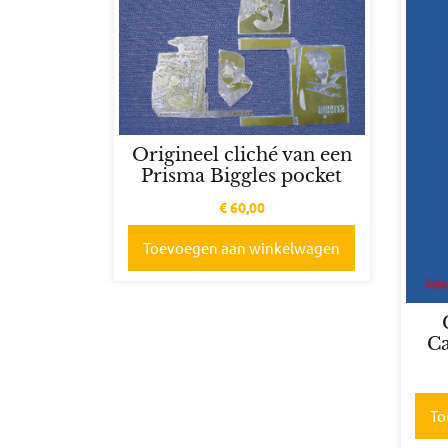
Origineel cliché van een
Prisma Biggles pocket
€
60,00
Toevoegen aan winkelwagen
Ca
To