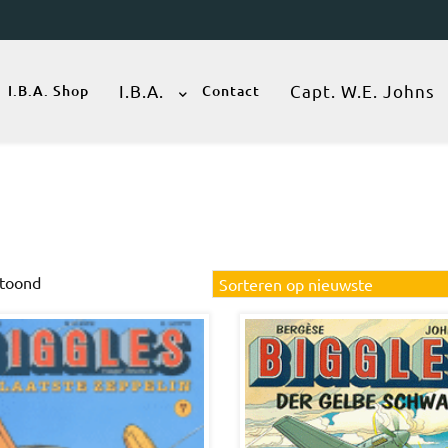
I.B.A.
Capt. W.E. Johns
I.B.A. Shop
Contact
Gesorteerd
etoond
op
nieuwste