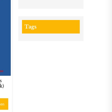
Tags
s
k)
gen