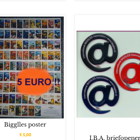
Bigglles poster
€
5,00
I.B.A. briefopene