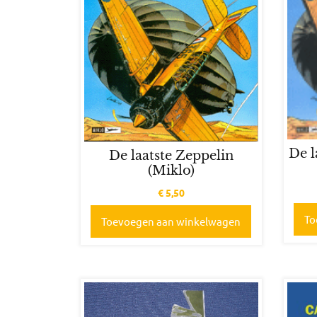
De l
De laatste Zeppelin
(Miklo)
€
5,50
To
Toevoegen aan winkelwagen