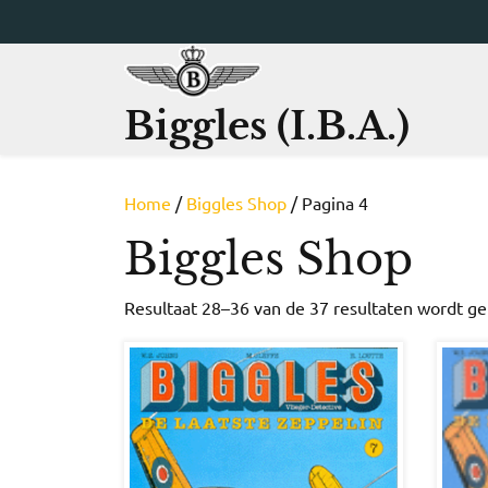
Ga
naar
de
inhoud
Biggles (I.B.A.)
Home
/
Biggles Shop
/ Pagina 4
Biggles Shop
Resultaat 28–36 van de 37 resultaten wordt g