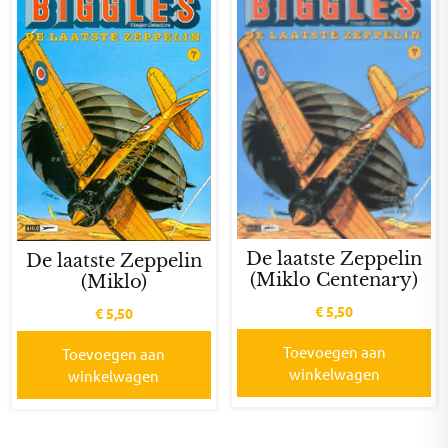
De laatste Zeppelin
De laatste Zeppelin
(Miklo Centenary)
(Miklo)
€
5,50
€
5,50
Toevoegen aan
Toevoegen aan
winkelwagen
winkelwagen