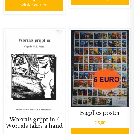
winkelwagen
Bigglles poster
Worrals grijpt in /
€
5,00
Worrals takes a hand