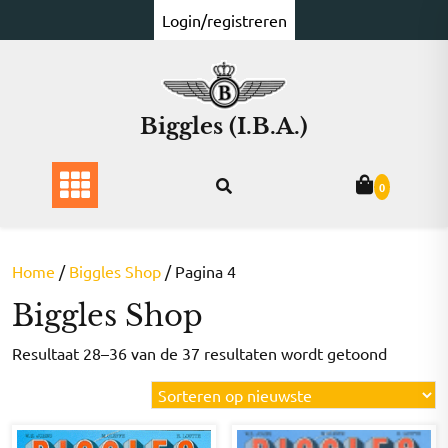
Ga
Login/registreren
naar
de
inhoud
Biggles (I.B.A.)
0
Home
/
Biggles Shop
/ Pagina 4
Biggles Shop
Gesorte
Resultaat 28–36 van de 37 resultaten wordt getoond
op
nieuwst