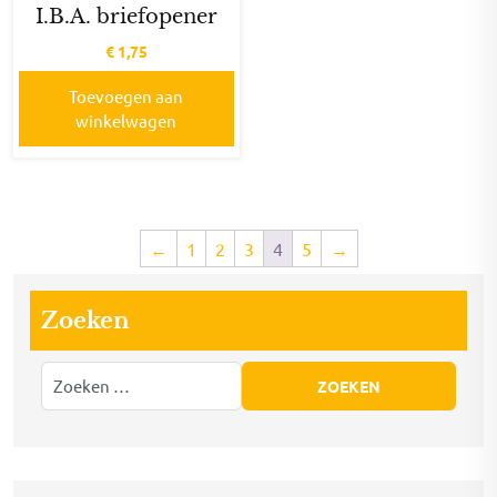
I.B.A. briefopener
€
1,75
Toevoegen aan
winkelwagen
←
1
2
3
4
5
→
Zoeken