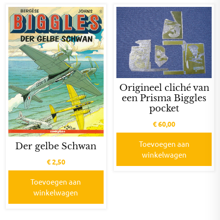
Origineel cliché van
een Prisma Biggles
pocket
€
60,00
Toevoegen aan
Der gelbe Schwan
winkelwagen
€
2,50
Toevoegen aan
winkelwagen