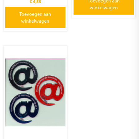
Toevoegen aan
€
4,55
winkelwagen
Toevoegen aan
winkelwagen