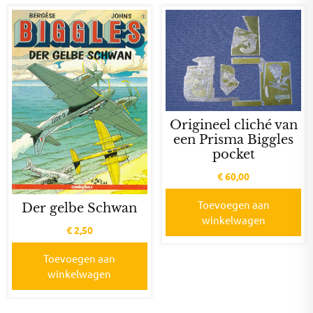
Origineel cliché van
een Prisma Biggles
pocket
€
60,00
Toevoegen aan
Der gelbe Schwan
winkelwagen
€
2,50
Toevoegen aan
winkelwagen