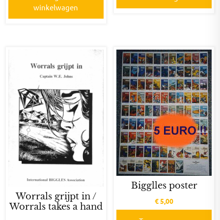
winkelwagen
Bigglles poster
Worrals grijpt in /
€
5,00
Worrals takes a hand