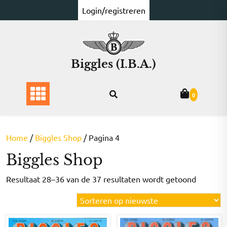
Ga
Login/registreren
naar
de
inhoud
Biggles (I.B.A.)
0
Home
/
Biggles Shop
/ Pagina 4
Biggles Shop
Gesorte
Resultaat 28–36 van de 37 resultaten wordt getoond
op
nieuwst