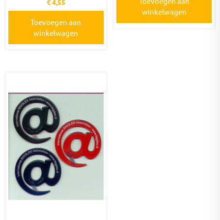
Toevoegen aan
€
4,55
winkelwagen
Toevoegen aan
winkelwagen