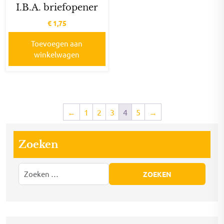
I.B.A. briefopener
€
1,75
Toevoegen aan
winkelwagen
←
1
2
3
4
5
→
Zoeken