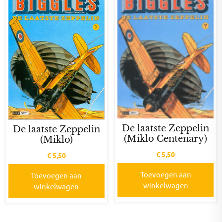
De laatste Zeppelin
De laatste Zeppelin
(Miklo Centenary)
(Miklo)
€
5,50
€
5,50
Toevoegen aan
Toevoegen aan
winkelwagen
winkelwagen