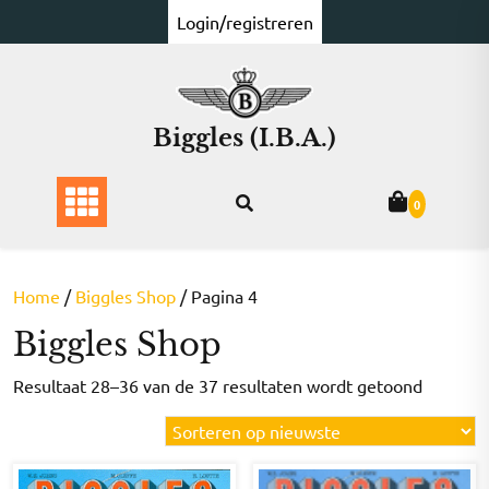
Ga
Login/registreren
naar
de
inhoud
Biggles (I.B.A.)
0
Home
/
Biggles Shop
/ Pagina 4
Biggles Shop
Gesorte
Resultaat 28–36 van de 37 resultaten wordt getoond
op
nieuwst