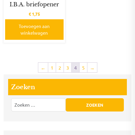
I.B.A. briefopener
€
1,75
Toevoegen aan
winkelwagen
←
1
2
3
4
5
→
Zoeken