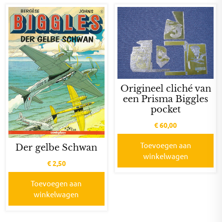
Origineel cliché van
een Prisma Biggles
pocket
€
60,00
Toevoegen aan
Der gelbe Schwan
winkelwagen
€
2,50
Toevoegen aan
winkelwagen