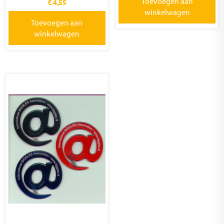
Toevoegen aan
€
4,55
winkelwagen
Toevoegen aan
winkelwagen