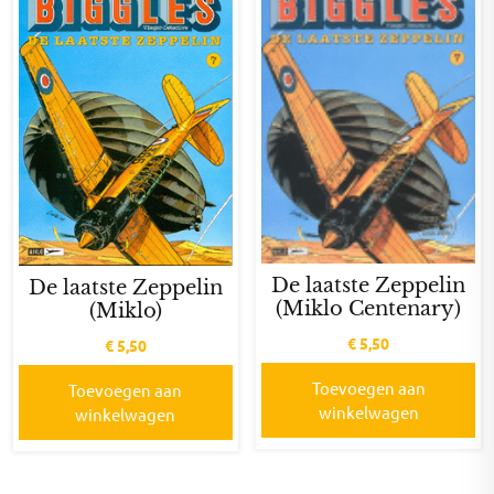
De laatste Zeppelin
De laatste Zeppelin
(Miklo Centenary)
(Miklo)
€
5,50
€
5,50
Toevoegen aan
Toevoegen aan
winkelwagen
winkelwagen